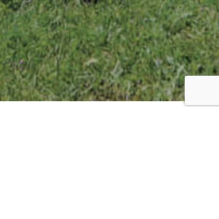
Client
Statut
Ali Merghache
Freelance
Année
Catégories
2018
Direction artistique
Print