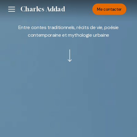
Skip
Charles Addad
Menu
Me contacter
to
main
Entre contes traditionnels, récits de vie, poésie
content
contemporaine et mythologie urbaine
Navigate to the next section